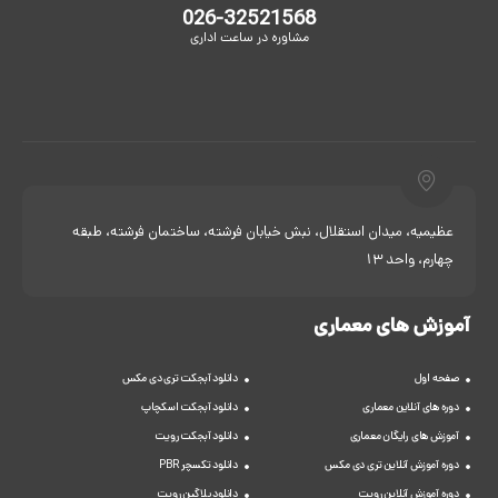
026-32521568
مشاوره در ساعت اداری
عظیمیه، میدان استقلال، نبش خیابان فرشته، ساختمان فرشته، طبقه
چهارم، واحد 13
آموزش های معماری
صفحه اول
دانلود آبجکت تری دی مکس
دوره های آنلاین معماری
دانلود آبجکت اسکچاپ
آموزش های رایگان معماری
دانلود آبجکت رویت
دوره آموزش آنلاین تری دی مکس
دانلود تکسچر PBR
دوره آموزش آنلاین رویت
دانلود پلاگین رویت