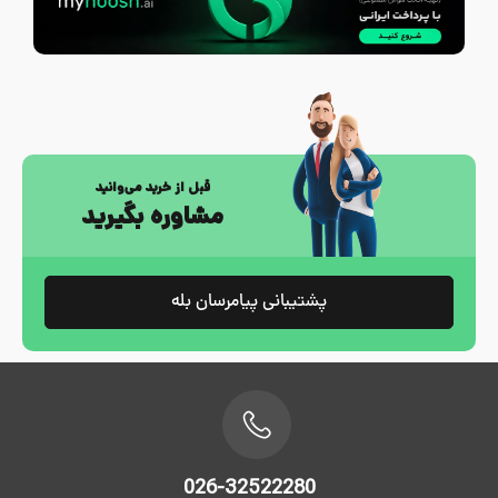
قبل از خرید می‌وانید
مشاوره بگیرید
پشتیبانی پیامرسان بله
026-32522280