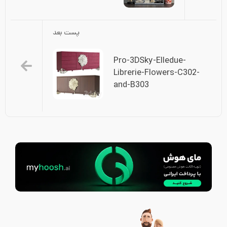
پست بعد
Pro-3DSky-Elledue-
Librerie-Flowers-C302-
and-B303