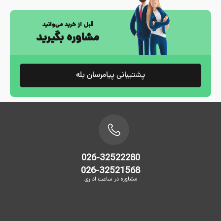
قبل از خرید می‌وانید
مشاوره بگیرید
پشتیبانی پیامرسان بله
026-32522280
026-32521568
مشاوره در ساعت اداری