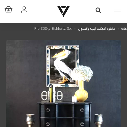
خانه
دانلود آبجکت آیینه وکنسول
Pro-3DSky-Eichholtz-Set