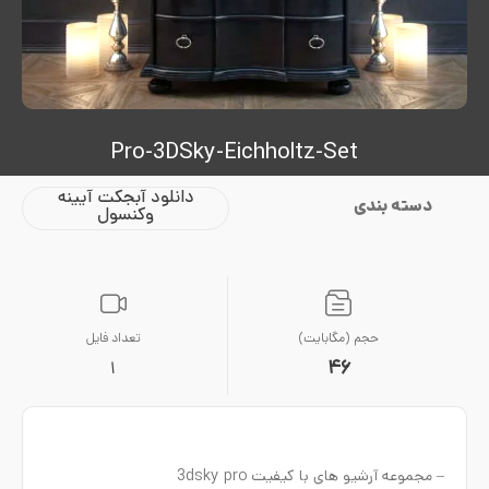
Pro-3DSky-Eichholtz-Set
دانلود آبجکت آیینه
دسته بندی
وکنسول
حجم (مگابایت)
تعداد فایل
46
1
– مجموعه آرشیو های با کیفیت 3dsky pro