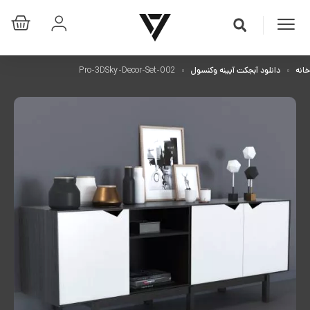
خانه
دانلود آبجکت آیینه وکنسول
Pro-3DSky-Decor-Set-002