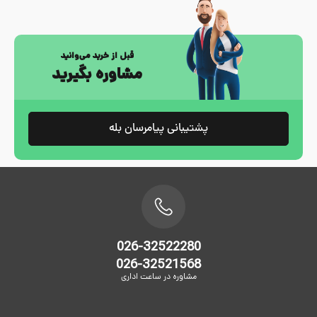
قبل از خرید می‌وانید
مشاوره بگیرید
پشتیبانی پیامرسان بله
026-32522280
026-32521568
مشاوره در ساعت اداری