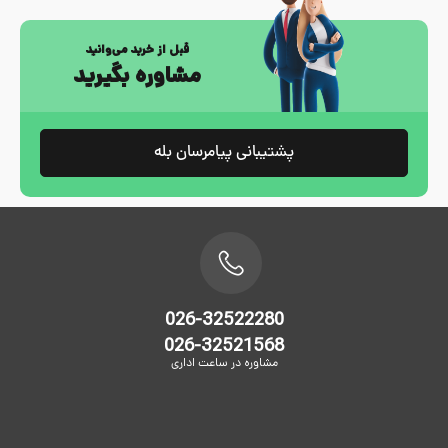
قبل از خرید می‌وانید
مشاوره بگیرید
پشتیبانی پیامرسان بله
026-32522280
026-32521568
مشاوره در ساعت اداری