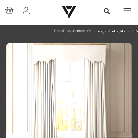
خانه
دانلود آبجکت پرده
Pro-3DSky-Curtain-63