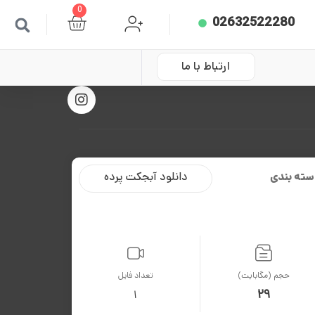
0
02632522280
ارتباط با ما
سته بندی
دانلود آبجکت پرده
حجم (مگابایت)
تعداد فایل
29
1