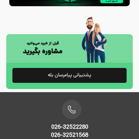
قبل از خرید می‌وانید
مشاوره بگیرید
پشتیبانی پیامرسان بله
026-32522280
026-32521568