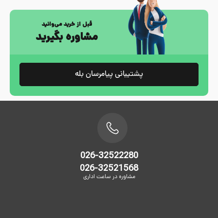
قبل از خرید می‌وانید
مشاوره بگیرید
پشتیبانی پیامرسان بله
026-32522280
026-32521568
مشاوره در ساعت اداری