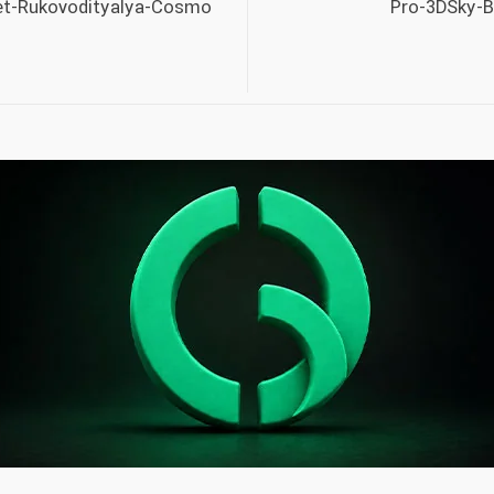
et-Rukovodityalya-Cosmo
Pro-3DSky-B