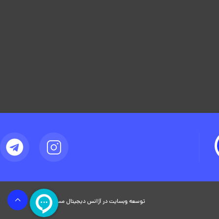
توسعه وبسایت در آژانس دیجیتال مستر ادز