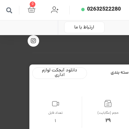
0
02632522280
ارتباط با ما
دانلود آبجکت لوازم
سته بندی
اداری
حجم (مگابایت)
تعداد فایل
29
1