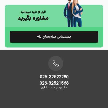
قبل از خرید می‌وانید
مشاوره بگیرید
پشتیبانی پیامرسان بله
026-32522280
026-32521568
مشاوره در ساعت اداری