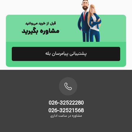
قبل از خرید می‌وانید
مشاوره بگیرید
پشتیبانی پیامرسان بله
026-32522280
026-32521568
مشاوره در ساعت اداری