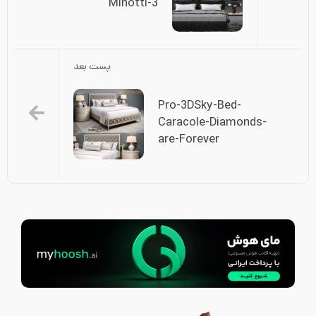
Minotti-3
پست بعد
Pro-3DSky-Bed-
Caracole-Diamonds-
are-Forever