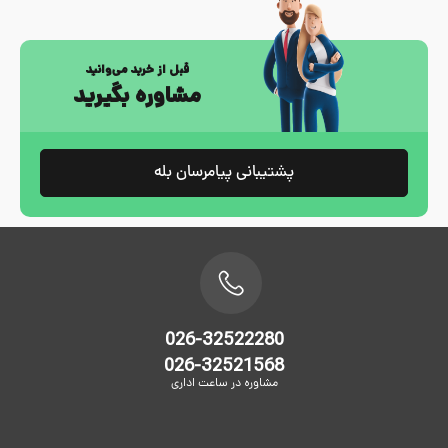
قبل از خرید می‌وانید
مشاوره بگیرید
پشتیبانی پیامرسان بله
026-32522280
026-32521568
مشاوره در ساعت اداری