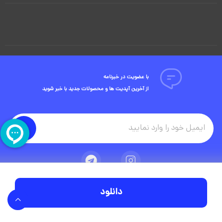
با عضویت در خبرنامه
از آخرین آپدیت ها و محصولات جدید با خبر شوید
دانلود
تمامی حقوق مادی و معنوی این وبسایت متعلق به شرکت ویوید ویژوال است.
توسعه وبسایت در آژانس دیجیتال مستر ادز