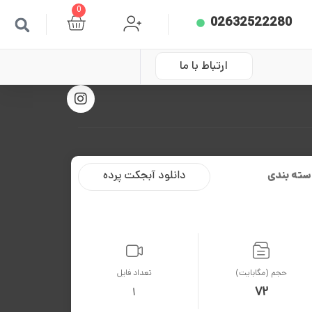
0
02632522280
ارتباط با ما
سته بندی
دانلود آبجکت پرده
حجم (مگابایت)
تعداد فایل
72
1