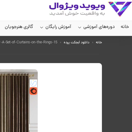
خانه
دوره‌های آموزشی
آموزش رایگان
گالری هنرجویان
سایر صفحات
خانه
دانلود آبجکت پرده
Pro-3DSky-A-Set-of-Curtains-on-the-Rings-15