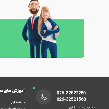
آموزش های مع
026-32522280
026-32521568
صفحه اول
مشاوره در ساعت اداری
دوره های آنلاین معما