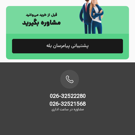
قبل از خرید می‌وانید
مشاوره بگیرید
پشتیبانی پیامرسان بله
026-32522280
026-32521568
مشاوره در ساعت اداری