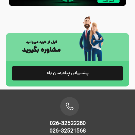
قبل از خرید می‌وانید
مشاوره بگیرید
پشتیبانی پیامرسان بله
026-32522280
026-32521568