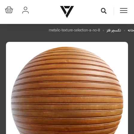
خانه
تکسچر فلز
metalic-texture-selection-a-no-8