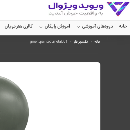
خانه
دوره‌های آموزشی
آموزش رایگان
گالری هنرجویان
سایر صفحات
خانه
تکسچر فلز
green_painted_metal_01