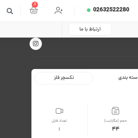
0
02632522280
ارتباط با ما
سته بندی
تکسچر فلز
حجم (مگابایت)
تعداد فایل
44
1