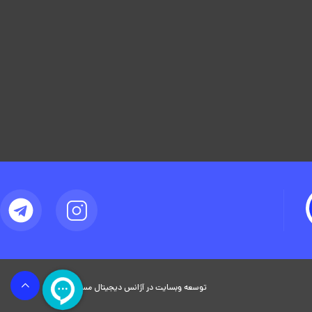
توسعه وبسایت در آژانس دیجیتال مستر ادز