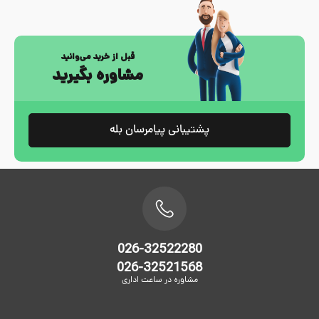
قبل از خرید می‌وانید
مشاوره بگیرید
پشتیبانی پیامرسان بله
026-32522280
026-32521568
مشاوره در ساعت اداری