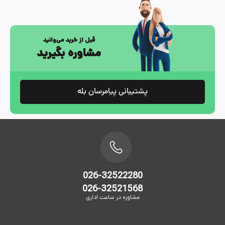
قبل از خرید می‌وانید
مشاوره بگیرید
پشتیبانی پیامرسان بله
026-32522280
026-32521568
مشاوره در ساعت اداری