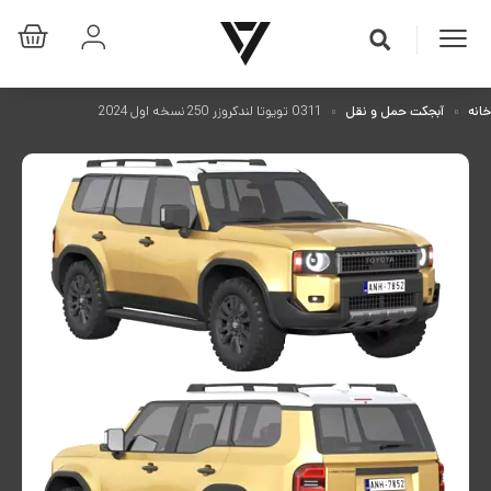
خانه
آبجکت حمل و نقل
0311 تویوتا لندکروزر 250 نسخه اول 2024