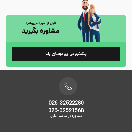
قبل از خرید می‌وانید
مشاوره بگیرید
پشتیبانی پیامرسان بله
026-32522280
026-32521568
مشاوره در ساعت اداری