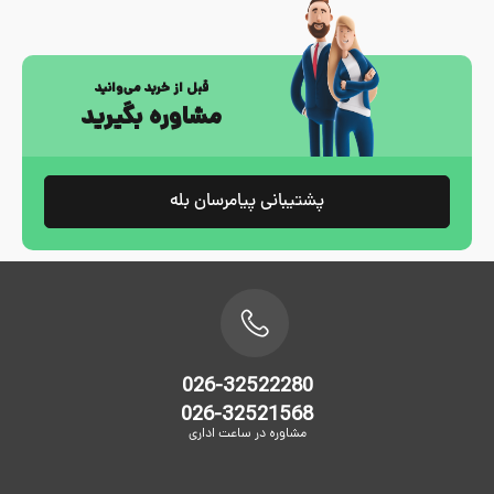
قبل از خرید می‌وانید
مشاوره بگیرید
پشتیبانی پیامرسان بله
026-32522280
026-32521568
مشاوره در ساعت اداری