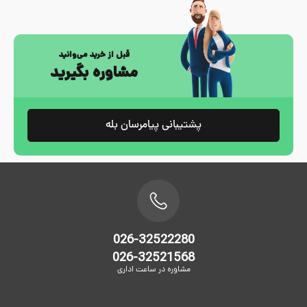
قبل از خرید می‌وانید
مشاوره بگیرید
پشتیبانی پیامرسان بله
026-32522280
026-32521568
مشاوره در ساعت اداری