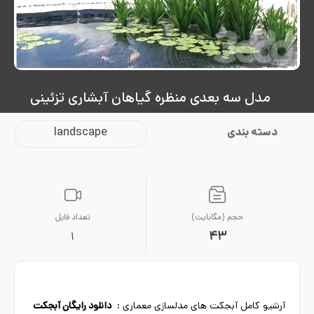
مدل سه بعدی منظره گیاهان آبشاری تزئینی
دسته بندی
landscape
حجم (مگابایت)
تعداد فایل
43
1
آرشیو کامل آبجکت های مدلسازی معماری :
دانلود رایگان آبجکت