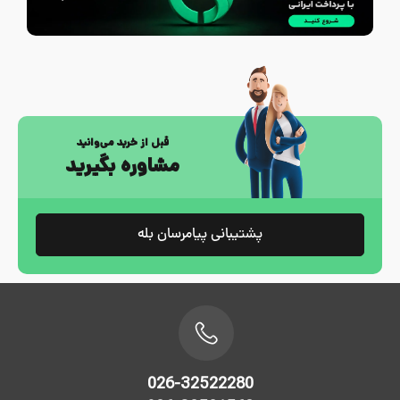
قبل از خرید می‌وانید
مشاوره بگیرید
پشتیبانی پیامرسان بله
026-32522280