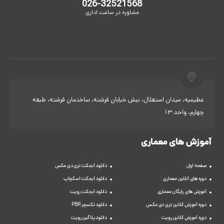
026-32521568
مشاوره در ساعت اداری
عظیمیه، میدان استقلال، نبش خیابان فرشته، ساختمان فرشته، طبقه
چهارم، واحد 13
آموزش های معماری
صفحه اول
دانلود آبجکت تری دی مکس
دوره های آنلاین معماری
دانلود آبجکت اسکچاپ
آموزش های رایگان معماری
دانلود آبجکت رویت
دوره آموزش آنلاین تری دی مکس
دانلود تکسچر PBR
دوره آموزش آنلاین رویت
دانلود پلاگین رویت