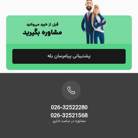
قبل از خرید می‌وانید
مشاوره بگیرید
پشتیبانی پیامرسان بله
026-32522280
026-32521568
مشاوره در ساعت اداری