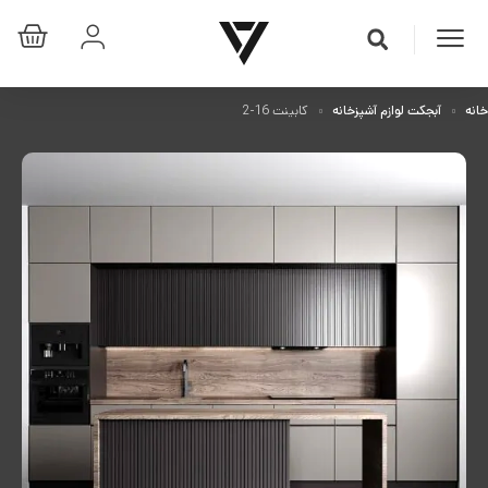
خانه
آبجکت لوازم آشپزخانه
کابینت 16-2