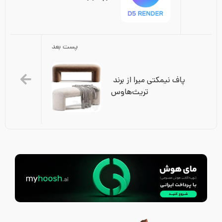
پست بعد
پاف نیمکتی میرا از برند 
تریث‌هاوس