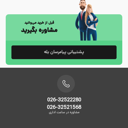
قبل از خرید می‌وانید
مشاوره بگیرید
پشتیبانی پیامرسان بله
026-32522280
026-32521568
مشاوره در ساعت اداری