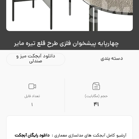
چهارپایه پیشخوان فلزی طرح قلع تیره مایر
دانلود آبجکت میز و
دسته بندی
صندلی
حجم (مگابایت)
تعداد فایل
41
1
آرشیو کامل آبجکت های مدلسازی معماری :
دانلود رایگان آبجکت