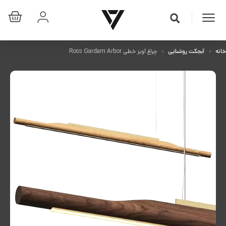
خانه
آبجکت روشنایی
چراغ آویز خطی Ross Gardam Arbor