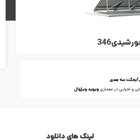
رشیدی346
ن آبجکت سه بعدی
راحی و اجرایی در معماری
ویوید ویژوال
لینک های دانلود