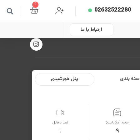
0
02632522280
ارتباط با ما
سته بندی
پنل خورشیدی
حجم (مگابایت)
تعداد فایل
9
1