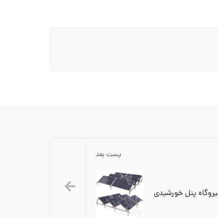
پست بعد
یروگاه پنل خورشیدی