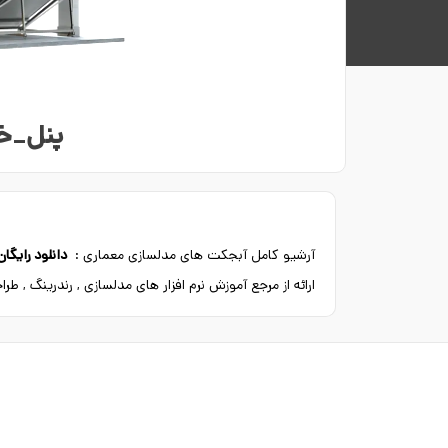
پنل_خو
آرشیو کامل آبجکت های مدلسازی معماری :
دانلود رایگا
ارائه از مرجع آموزش نرم افزار های مدلسازی , رندرینگ , ط