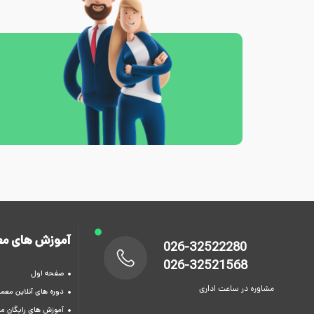
آموزش های مع
026-32522280
026-32521568
صفحه اول
مشاوره در ساعت اداری
دوره های آنلاین معما
آموزش های رایگان م