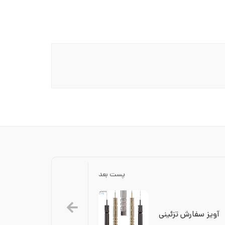
پست بعد
آویز سفارش تزئینی