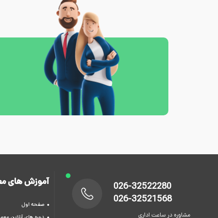
آموزش های مع
026-32522280
026-32521568
صفحه اول
مشاوره در ساعت اداری
دوره های آنلاین معما