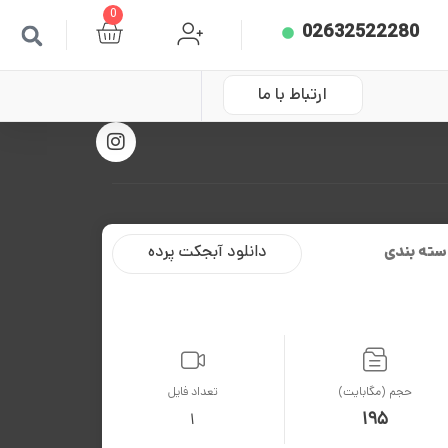
0
02632522280
ارتباط با ما
سته بندی
دانلود آبجکت پرده
حجم (مگابایت)
تعداد فایل
195
1