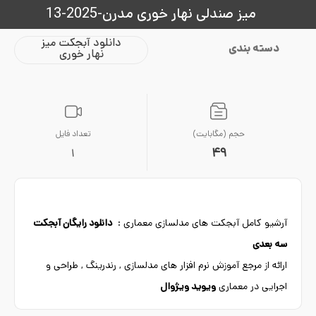
میز صندلی نهار خوری مدرن-2025-13
دانلود آبجکت میز
دسته بندی
نهار خوری
حجم (مگابایت)
تعداد فایل
49
1
آرشیو کامل آبجکت های مدلسازی معماری :
دانلود رایگان آبجکت
سه بعدی
ارائه از مرجع آموزش نرم افزار های مدلسازی , رندرینگ , طراحی و
اجرایی در معماری
ویوید ویژوال