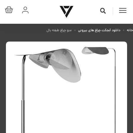
خانه
دانلود آبجکت چراغ های بیرونی
منو چراغ طبقه بال