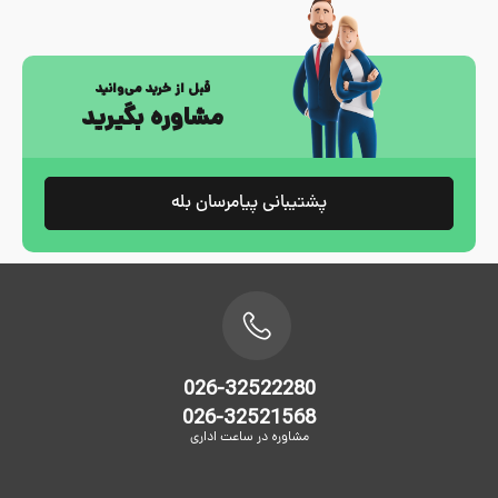
قبل از خرید می‌وانید
مشاوره بگیرید
پشتیبانی پیامرسان بله
026-32522280
026-32521568
مشاوره در ساعت اداری