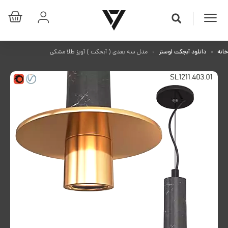
خانه
دانلود آبجکت لوستر
مدل سه بعدی ( آبجکت ) آویز طلا مشکی