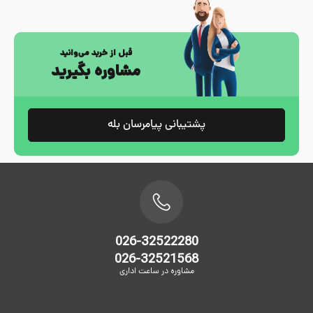
قبل از خرید می‌وانید
مشاوره بگیرید
پشتیبانی پیامرسان بله
026-32522280
026-32521568
مشاوره در ساعت اداری