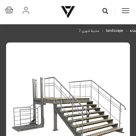
خانه
landscape
محیط شهری 2