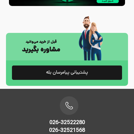
قبل از خرید می‌وانید
مشاوره بگیرید
پشتیبانی پیامرسان بله
026-32522280
026-32521568