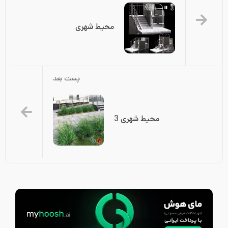
محیط شهری
پست بعد
محیط شهری 3