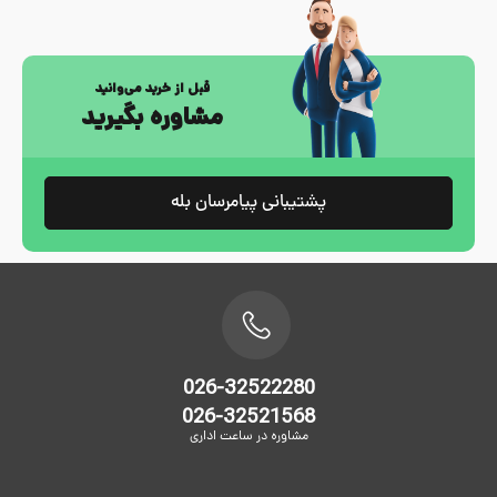
قبل از خرید می‌وانید
مشاوره بگیرید
پشتیبانی پیامرسان بله
026-32522280
026-32521568
مشاوره در ساعت اداری