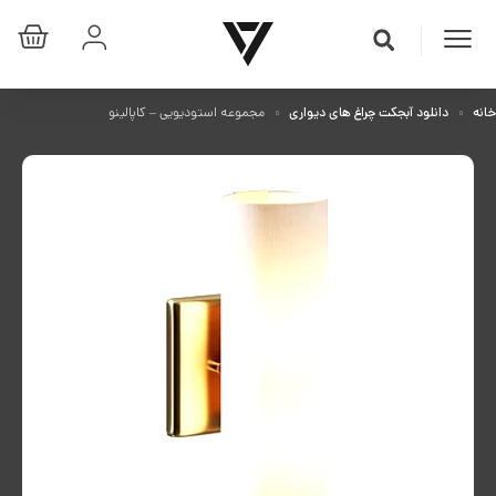
خانه
دانلود آبجکت چراغ های دیواری
مجموعه استودیویی – کاپالینو