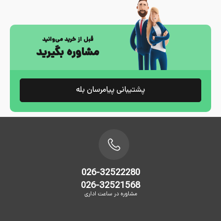
قبل از خرید می‌وانید
مشاوره بگیرید
پشتیبانی پیامرسان بله
026-32522280
026-32521568
مشاوره در ساعت اداری