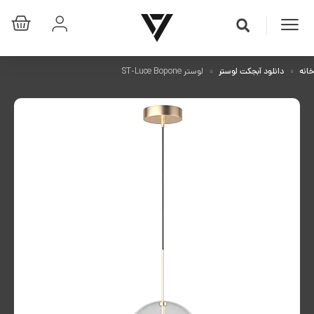
خانه
دانلود آبجکت لوستر
لوستر ST-Luce Bopone