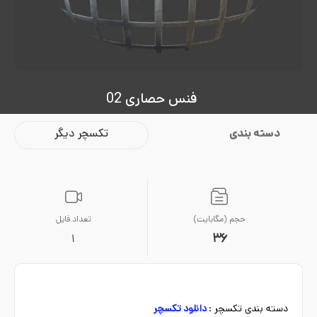
فنس حصاری 02
دسته بندی
تکسچر دیگر
حجم (مگابایت)
تعداد فایل
36
1
دسته بندی تکسچر :
دانلود تکسچر