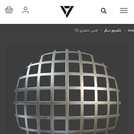
خانه
تکسچر دیگر
فنس حصاری 02