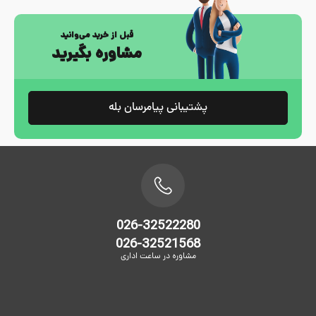
قبل از خرید می‌وانید
مشاوره بگیرید
پشتیبانی پیامرسان بله
026-32522280
026-32521568
مشاوره در ساعت اداری