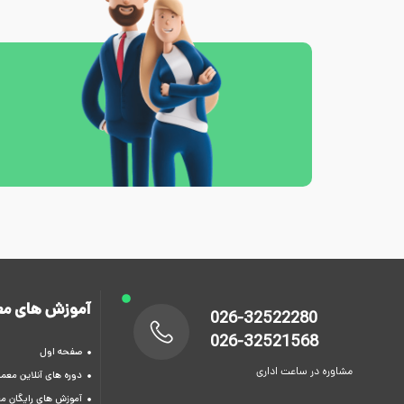
آموزش های مع
026-32522280
026-32521568
صفحه اول
مشاوره در ساعت اداری
دوره های آنلاین معما
آموزش های رایگان م