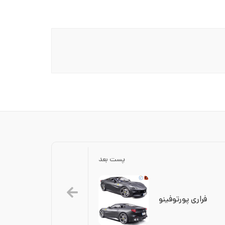
پست بعد
فراری پورتوفینو