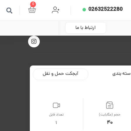
0
02632522280
ارتباط با ما
سته بندی
آبجکت حمل و نقل
حجم (مگابایت)
تعداد فایل
40
1