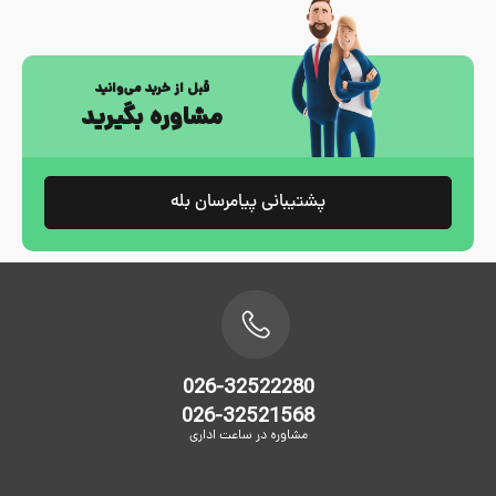
قبل از خرید می‌وانید
مشاوره بگیرید
پشتیبانی پیامرسان بله
026-32522280
026-32521568
مشاوره در ساعت اداری