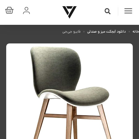
خانه
دانلود آبجکت میز و صندلی
فابیو جی‌جی