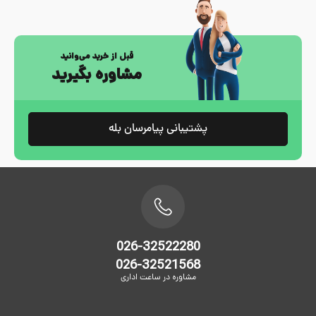
قبل از خرید می‌وانید
مشاوره بگیرید
پشتیبانی پیامرسان بله
026-32522280
026-32521568
مشاوره در ساعت اداری