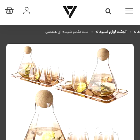
خانه
آبجکت لوازم آشپزخانه
ست دکانتر شیشه ای هندسی