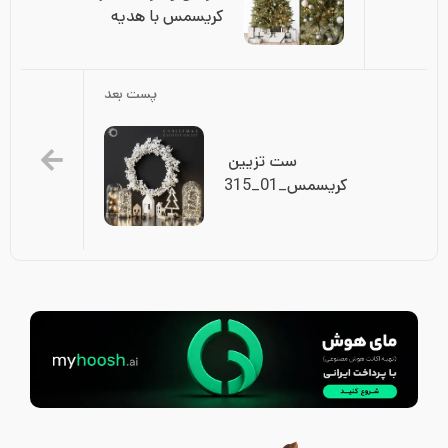
کریسمس با هدیه
پست بعد
ست تزیین 
کریسمس_01_315