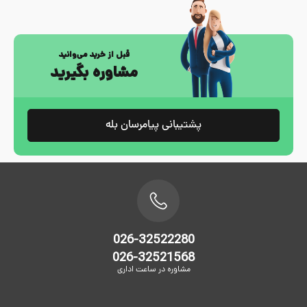
قبل از خرید می‌وانید
مشاوره بگیرید
پشتیبانی پیامرسان بله
026-32522280
026-32521568
مشاوره در ساعت اداری