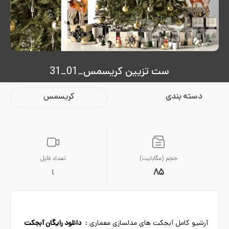
ست تزیین کریسمس_01_31
دسته بندی
کریسمس
حجم (مگابایت)
تعداد فایل
85
1
آرشیو کامل آبجکت های مدلسازی معماری :
دانلود رایگان آبجکت