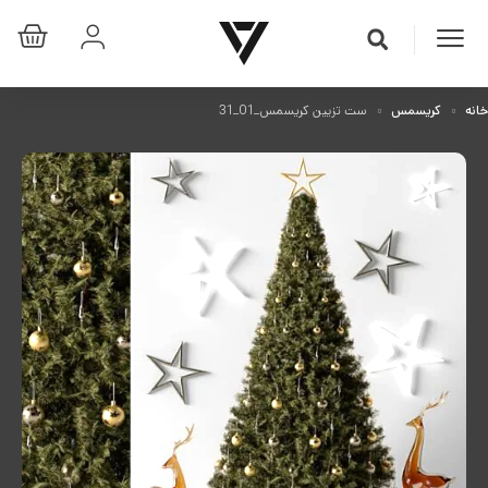
خانه
کریسمس
ست تزیین کریسمس_01_31