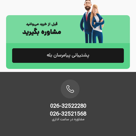
قبل از خرید می‌وانید
مشاوره بگیرید
پشتیبانی پیامرسان بله
026-32522280
026-32521568
مشاوره در ساعت اداری