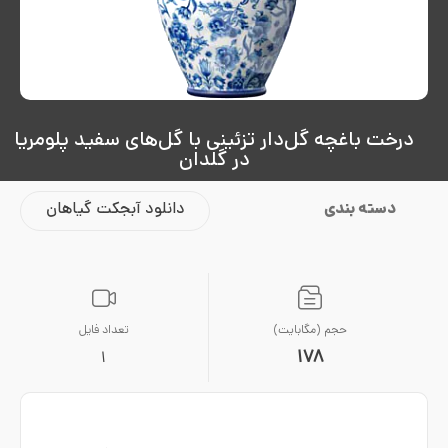
درخت باغچه گل‌دار تزئینی با گل‌های سفید پلومریا
در گلدان
دسته بندی
دانلود آبجکت گیاهان
حجم (مگابایت)
تعداد فایل
178
1