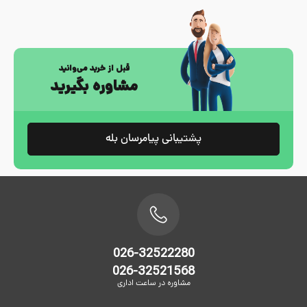
قبل از خرید می‌وانید
مشاوره بگیرید
پشتیبانی پیامرسان بله
026-32522280
026-32521568
مشاوره در ساعت اداری