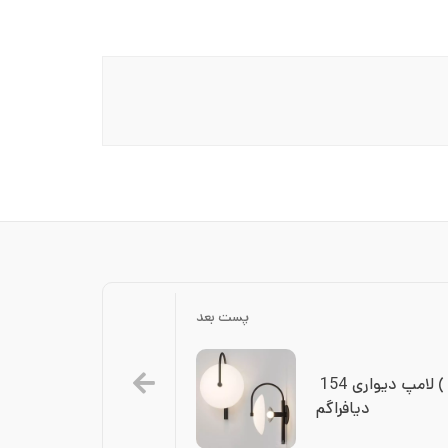
پست بعد
دانلود مدل سه بعدی  ( آبجکت ) لامپ دیواری 154 
دیافراگم