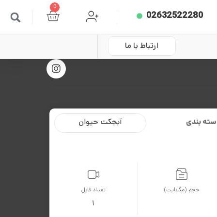
0
02632522280
ارتباط با ما
سته بندی
آبجکت حیوان
حجم (مگابایت)
تعداد فایل
1