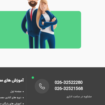
آموزش های مع
026-32522280
026-32521568
صفحه اول
مشاوره در ساعت اداری
دوره های آنلاین معما
آموزش های رایگان م