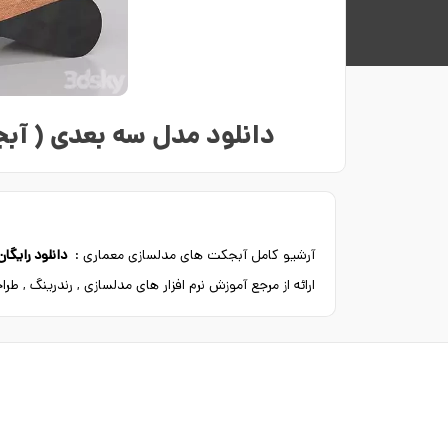
دانلود مدل سه بعدی ( آبجکت ) 155 تخت خراش
آرشیو کامل آبجکت های مدلسازی معماری :
دانلود رایگا
ارائه از مرجع آموزش نرم افزار های مدلسازی , رندرینگ , ط