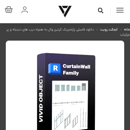
خانه
آبجکت رویت
دانلود فامیلی پارامتریک کرتین وال به همراه درب های دیتیله و پر
جزئیات