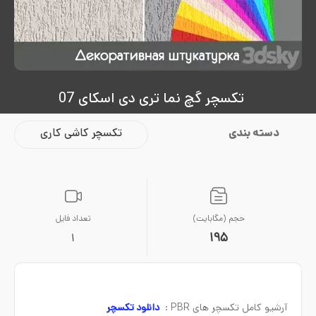
تکسچر گچ نما تری دی اسکای 07
دسته بندی
تکسچر کاشی کاری
حجم (مگابایت)
تعداد فایل
195
1
آرشیو کامل تکسچر های PBR :
دانلود تکسچر