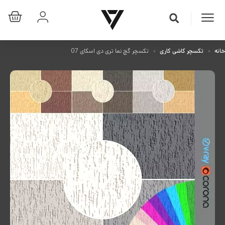
خانه
تکسچر کاشی کاری
تکسچر گچ نما تری دی اسکای 07