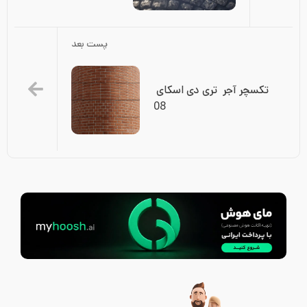
پست بعد
تکسچر آجر  تری دی اسکای 
08