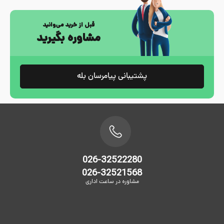
قبل از خرید می‌وانید
مشاوره بگیرید
پشتیبانی پیامرسان بله
026-32522280
026-32521568
مشاوره در ساعت اداری