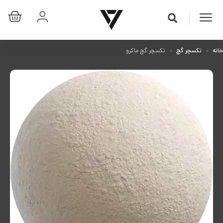
خانه
تکسچر گچ
تکسچر گچ ماکرو