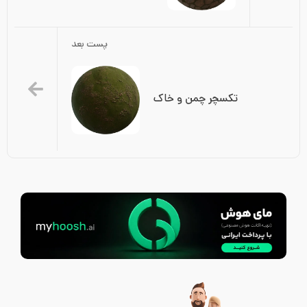
پست بعد
تکسچر چمن و خاک