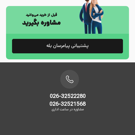
قبل از خرید می‌وانید
مشاوره بگیرید
پشتیبانی پیامرسان بله
026-32522280
026-32521568
مشاوره در ساعت اداری