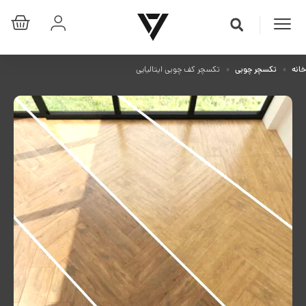
خانه
تکسچر چوبی
تکسچر کف چوبی ایتالیایی