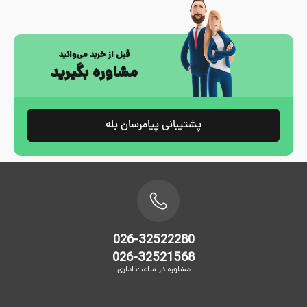
قبل از خرید می‌وانید
مشاوره بگیرید
پشتیبانی پیامرسان بله
026-32522280
026-32521568
مشاوره در ساعت اداری