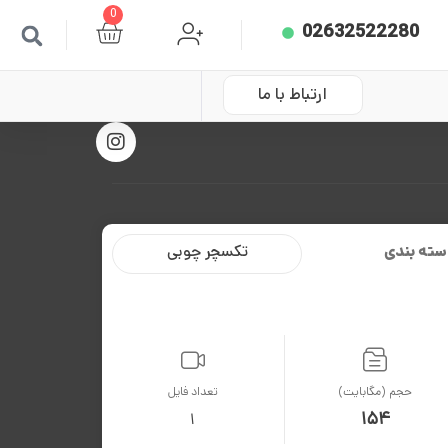
0
02632522280
ارتباط با ما
سته بندی
تکسچر چوبی
حجم (مگابایت)
تعداد فایل
154
1