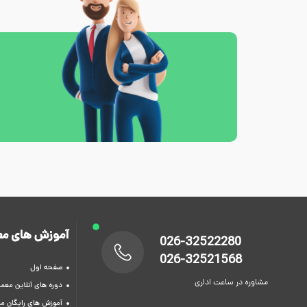
آموزش های مع
026-32522280
026-32521568
صفحه اول
مشاوره در ساعت اداری
دوره های آنلاین معما
آموزش های رایگان م