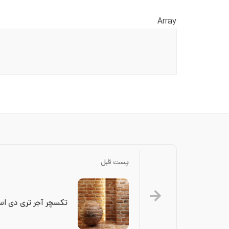
Array
پست قبل
تکسچر آجر تری دی اسکا