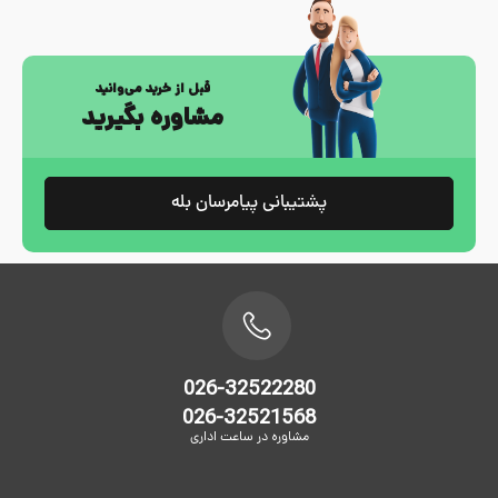
قبل از خرید می‌وانید
مشاوره بگیرید
پشتیبانی پیامرسان بله
026-32522280
026-32521568
مشاوره در ساعت اداری