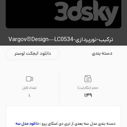
ترکیب-نورپردازی-Vargov®Design—LC0534
دسته بندی
دانلود آبجکت لوستر
حجم (مگابایت)
تعداد فایل
149
1
دسته بندی مدل سه بعدی از تری دی اسکای پرو :
دانلود مدل سه