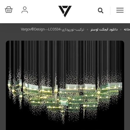
خانه
دانلود آبجکت لوستر
ترکیب-نورپردازی-Vargov®Design—LC0534