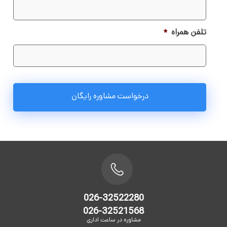
تلفن همراه
*
026-32522280
026-32521568
مشاوره در ساعت اداری