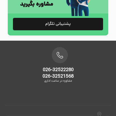
مشاوره بگیرید
پشتیبانی تلگرام
026-32522280
026-32521568
مشاوره در ساعت اداری