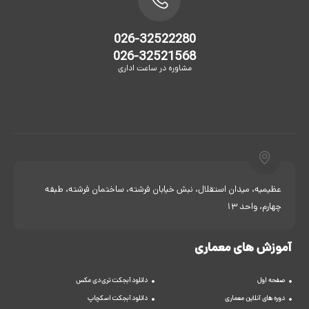
026-32522280
026-32521568
مشاوره در ساعت اداری
عظیمیه، میدان استقلال، نبش خیابان فرشته، ساختمان فرشته، طبقه
چهارم، واحد 13
آموزش های معماری
صفحه اول
دانلود آبجکت تری دی مکس
دوره های آنلاین معماری
دانلود آبجکت اسکچاپ