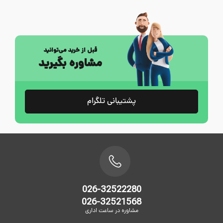
قبل از خرید می‌توانید
مشاوره بگیرید
پشتیبانی تلگرام
026-32522280
026-32521568
مشاوره در ساعت اداری